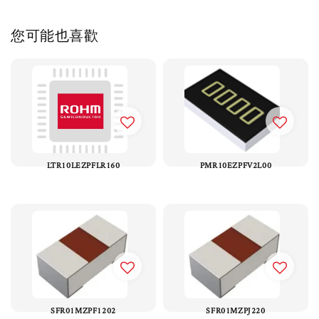
您可能也喜歡
LTR10LEZPFLR160
PMR10EZPFV2L00
SFR01MZPF1202
SFR01MZPJ220