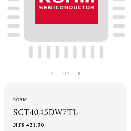
1
/
2
ROHM
SCT4045DW7TL
Regular
NT$ 421.00