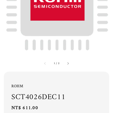
1
/
2
ROHM
SCT4026DEC11
Regular
NT$ 611.00