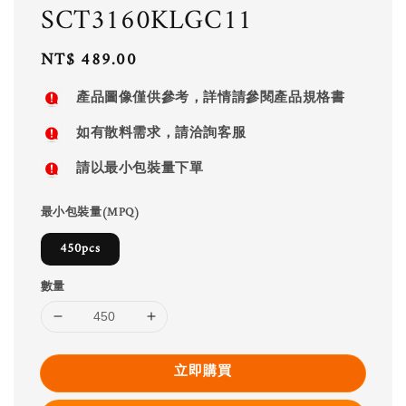
SCT3160KLGC11
Regular
NT$ 489.00
price
產品圖像僅供參考，詳情請參閱產品規格書
如有散料需求，請洽詢客服
請以最小包裝量下單
最小包裝量(MPQ)
450pcs
數量
立即購買