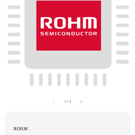
1
/
2
ROHM