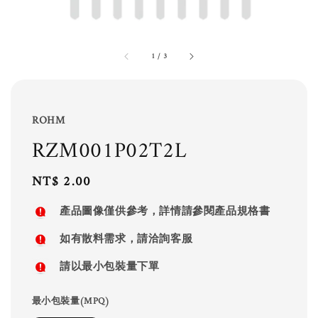
1
/
3
ROHM
RZM001P02T2L
Regular
NT$ 2.00
price
產品圖像僅供參考，詳情請參閱產品規格書
如有散料需求，請洽詢客服
請以最小包裝量下單
最小包裝量(MPQ)