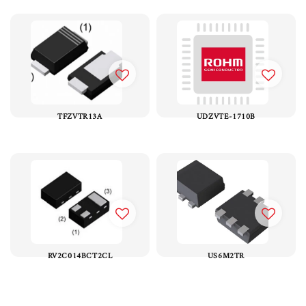
TFZVTR13A
UDZVTE-1710B
RV2C014BCT2CL
US6M2TR