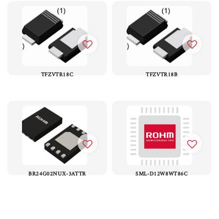
TFZVTR18C
TFZVTR18B
BR24G02NUX-3ATTR
SML-D12W8WT86C