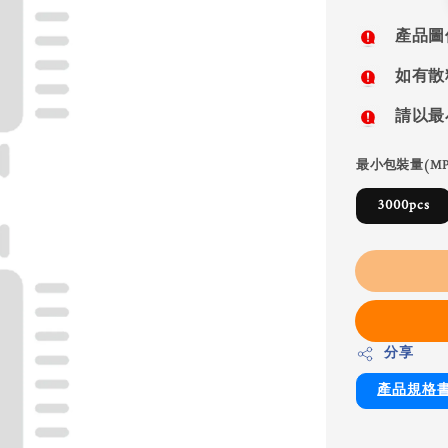
price
產品圖
如有散
請以最
最小包裝量(MP
3000pcs
分享
產品規格