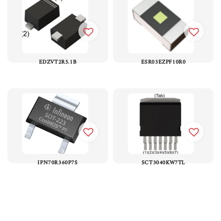
EDZVT2R5.1B
ESR03EZPF10R0
IPN70R360P7S
SCT3040KW7TL