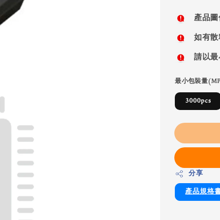
price
產品圖
如有散
請以最
最小包裝量(MP
3000pcs
分享
產品規格