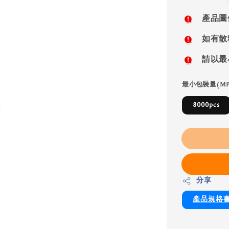
price
產品圖
如有散
請以最
最小包裝量(MP
8000pcs
分享
產品規格