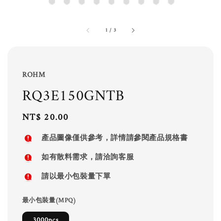
1
/
3
ROHM
RQ3E150GNTB
Regular
NT$ 20.00
price
產品圖像僅供參考，詳情請參閱產品規格書
如有散料需求，請洽詢客服
請以最小包裝量下單
最小包裝量(MPQ)
3000pcs