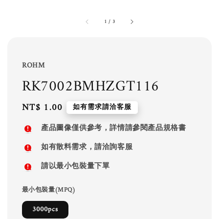
1
/
3
ROHM
RK7002BMHZGT116
Regular
NT$ 1.00
如有需求請洽客服
price
產品圖像僅供參考，詳情請參閱產品規格書
如有散料需求，請洽詢客服
請以最小包裝量下單
最小包裝量(MPQ)
3000pcs