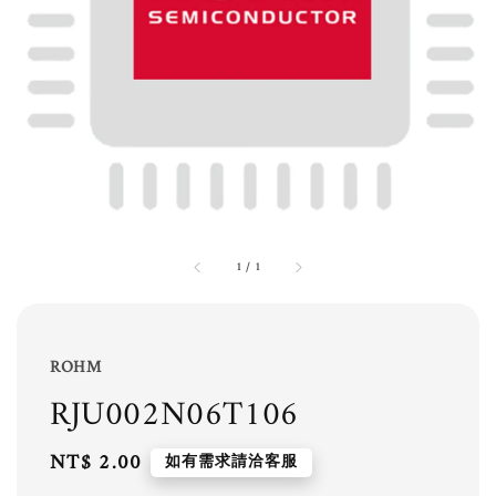
1
/
1
ROHM
RJU002N06T106
Regular
NT$ 2.00
如有需求請洽客服
price