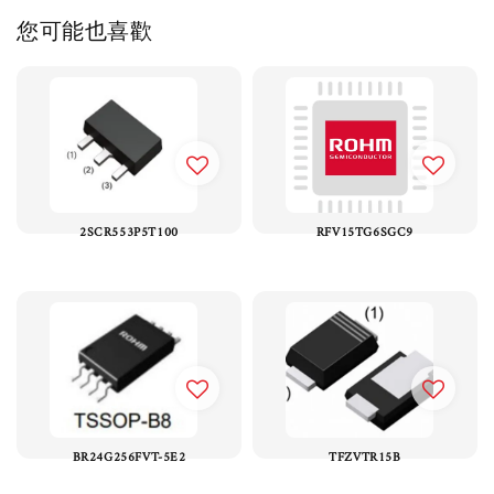
您可能也喜歡
2SCR553P5T100
RFV15TG6SGC9
BR24G256FVT-5E2
TFZVTR15B