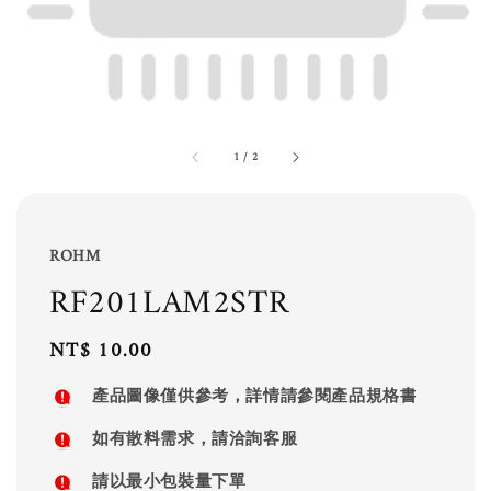
1
/
2
ROHM
RF201LAM2STR
Regular
NT$ 10.00
price
產品圖像僅供參考，詳情請參閱產品規格書
如有散料需求，請洽詢客服
請以最小包裝量下單