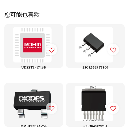
您可能也喜歡
UDZSTE-1716B
2SCR553P5T100
MMBT2907A-7-F
SCT3040KW7TL