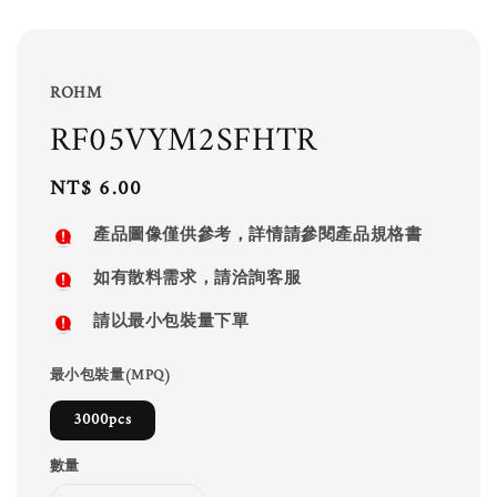
ROHM
RF05VYM2SFHTR
Regular
NT$ 6.00
price
產品圖像僅供參考，詳情請參閱產品規格書
如有散料需求，請洽詢客服
請以最小包裝量下單
最小包裝量(MPQ)
3000pcs
數量