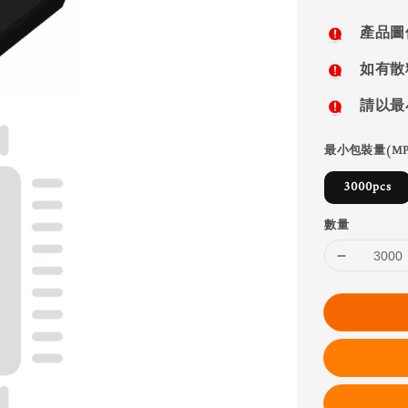
price
產品圖
如有散
請以最
最小包裝量(MP
3000pcs
數量