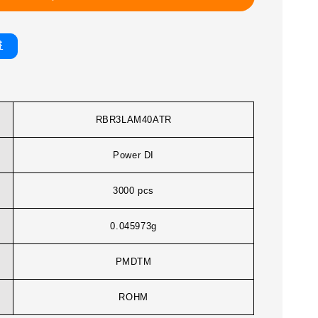
書
RBR3LAM40ATR
Power DI
3000 pcs
0.045973g
PMDTM
ROHM