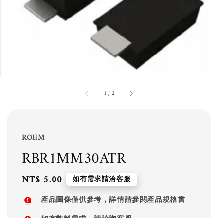
1
/
2
ROHM
RBR1MM30ATR
Regular
NT$ 5.00
如有需求請洽客服
price
產品圖像僅供參考，詳情請參閱產品規格書