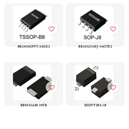
BR24G02FVT-3AGE2
BR24G256FJ-3AGTE2
RB055LAM-30TR
EDZVT2R5.1B