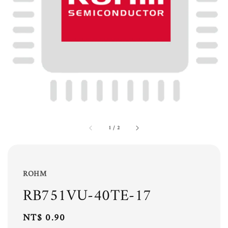
1
/
2
ROHM
RB751VU-40TE-17
Regular
NT$ 0.90