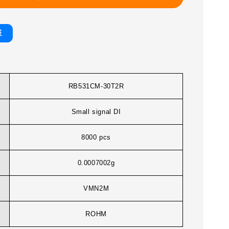
書
RB531CM-30T2R
Small signal DI
8000 pcs
0.0007002g
VMN2M
ROHM