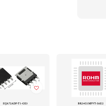
SIJA72ADP-T1-GE3
BR24G1MFVT-5AE2