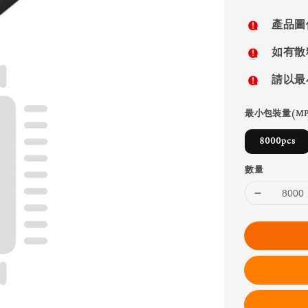
price
產品圖
如有散
請以最
最小包裝量(MP
8000pcs
數量