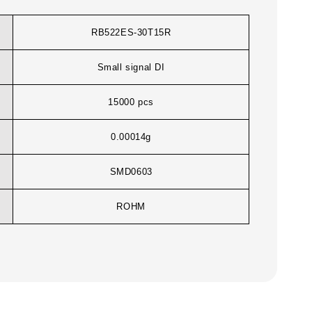
RB522ES-30T15R
Small signal DI
15000 pcs
0.00014g
SMD0603
ROHM