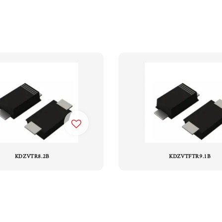
KDZVTR8.2B
KDZVTFTR9.1B