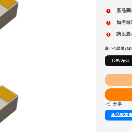
price
產品圖
如有散
請以最
最小包裝量(MP
15000pcs
分享
產品規格