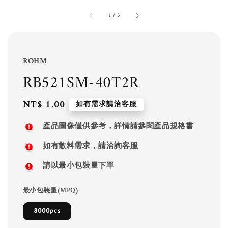
1
/
3
ROHM
RB521SM-40T2R
Regular
NT$ 1.00
如有需求請洽客服
price
產品圖像僅供參考，詳情請參閱產品規格書
如有散料需求，請洽詢客服
請以最小包裝量下單
最小包裝量(MPQ)
8000pcs