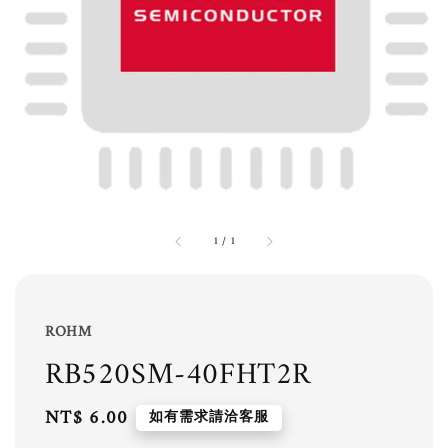
1
/
1
ROHM
RB520SM-40FHT2R
Regular
NT$ 6.00
如有需求請洽客服
price