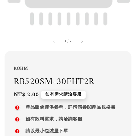
1
/
2
ROHM
RB520SM-30FHT2R
Regular
NT$ 2.00
如有需求請洽客服
price
產品圖像僅供參考，詳情請參閱產品規格書
如有散料需求，請洽詢客服
請以最小包裝量下單