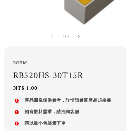
1
/
2
ROHM
RB520HS-30T15R
Regular
NT$ 1.00
price
產品圖像僅供參考，詳情請參閱產品規格書
如有散料需求，請洽詢客服
請以最小包裝量下單