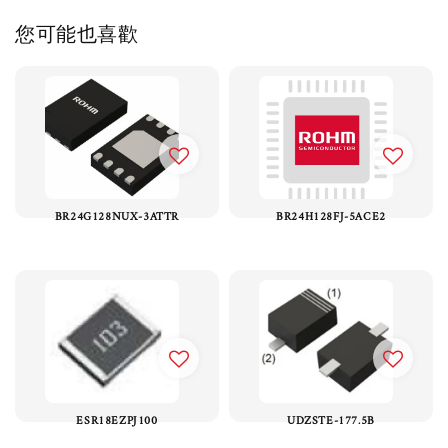
您可能也喜歡
BR24G128NUX-3ATTR
BR24H128FJ-5ACE2
ESR18EZPJ100
UDZSTE-177.5B