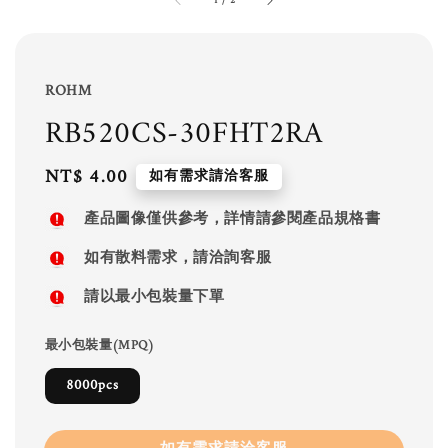
1
/
2
ROHM
RB520CS-30FHT2RA
Regular
NT$ 4.00
如有需求請洽客服
price
產品圖像僅供參考，詳情請參閱產品規格書
如有散料需求，請洽詢客服
請以最小包裝量下單
最小包裝量(MPQ)
8000pcs