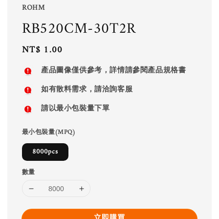
ROHM
RB520CM-30T2R
Regular
NT$ 1.00
price
產品圖像僅供參考，詳情請參閱產品規格書
如有散料需求，請洽詢客服
請以最小包裝量下單
最小包裝量(MPQ)
8000pcs
數量
立即購買