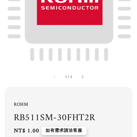
1
/
2
ROHM
RB511SM-30FHT2R
Regular
NT$ 1.00
如有需求請洽客服