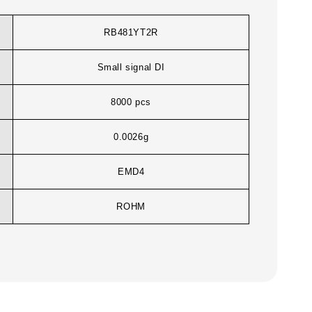
RB481YT2R
Small signal DI
8000 pcs
0.0026g
EMD4
ROHM