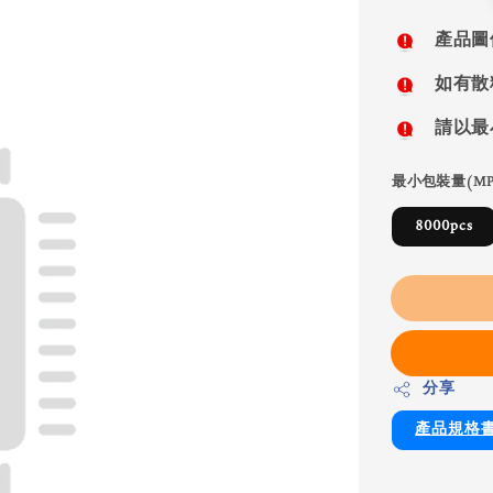
price
產品圖
如有散
請以最
最小包裝量(MP
8000pcs
分享
產品規格