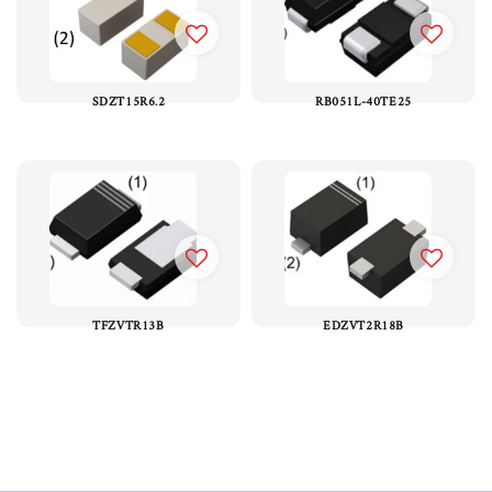
SDZT15R6.2
RB051L-40TE25
TFZVTR13B
EDZVT2R18B