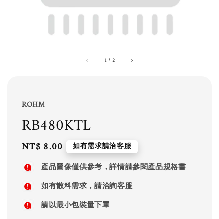
1
/
2
ROHM
RB480KTL
Regular
NT$ 8.00
如有需求請洽客服
price
產品圖像僅供參考，詳情請參閱產品規格書
如有散料需求，請洽詢客服
請以最小包裝量下單