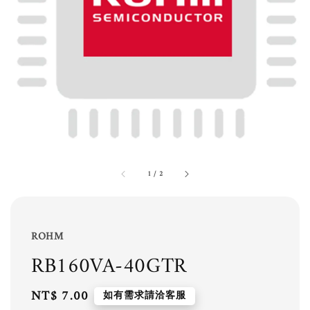
1
/
2
ROHM
RB160VA-40GTR
Regular
NT$ 7.00
如有需求請洽客服