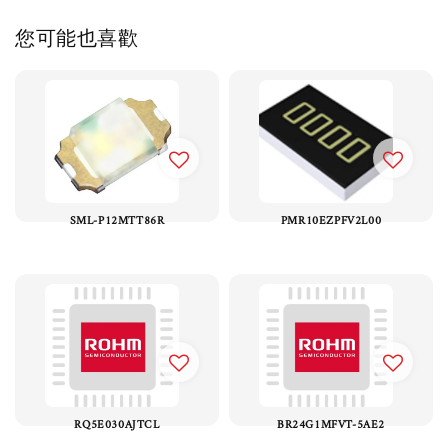
您可能也喜歡
SML-P12MTT86R
PMR10EZPFV2L00
RQ5E030AJTCL
BR24G1MFVT-5AE2