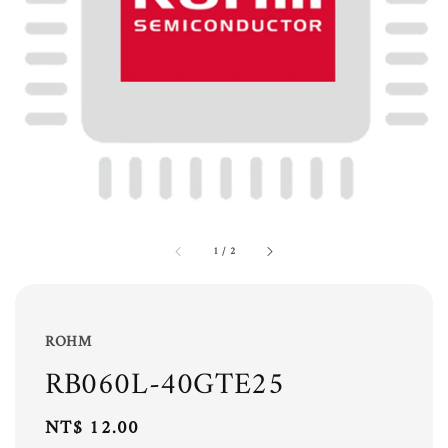
1
/
2
ROHM
RB060L-40GTE25
Regular
NT$ 12.00