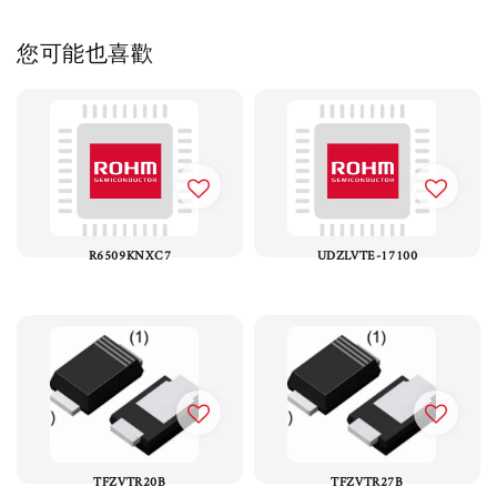
您可能也喜歡
R6509KNXC7
UDZLVTE-17100
TFZVTR20B
TFZVTR27B