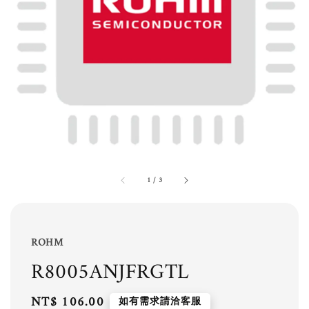
1
/
3
ROHM
R8005ANJFRGTL
Regular
NT$ 106.00
如有需求請洽客服