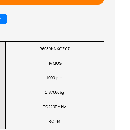
書
R6030KNXGZC7
HVMOS
1000 pcs
1.870666g
TO220FMHV
ROHM