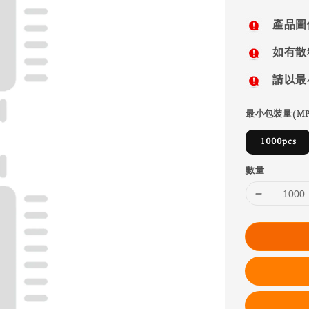
price
產品圖
如有散
請以最
最小包裝量(MP
1000pcs
數量