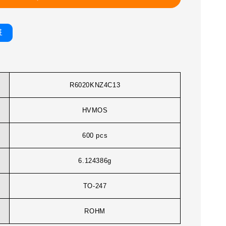
書
R6020KNZ4C13
HVMOS
600 pcs
6.124386g
TO-247
ROHM