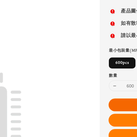
price
產品圖
如有散
請以最
最小包裝量(MP
600pcs
數量