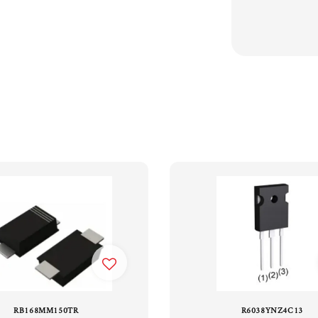
RB168MM150TR
R6038YNZ4C13