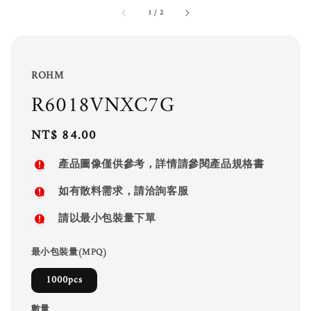
1
/
2
ROHM
R6018VNXC7G
Regular
NT$ 84.00
price
產品圖像僅供參考，詳情請參閱產品規格書
如有散料需求，請洽詢客服
請以最小包裝量下單
最小包裝量(MPQ)
1000pcs
數量