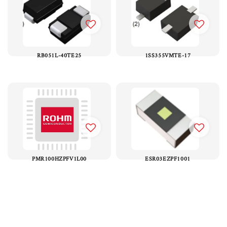
RB051L-40TE25
1SS355VMTE-17
PMR100HZPFV1L00
ESR03EZPF1001