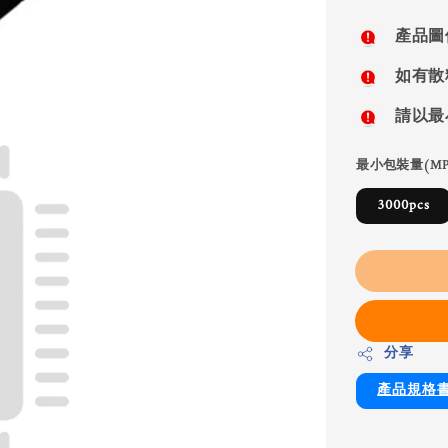
price
產品圖
如有散
請以最
最小包裝量(MP
3000pcs
分享
產品規格