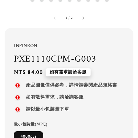
1
/
2
INFINEON
PXE1110CPM-G003
Regular
NT$ 84.00
如有需求請洽客服
price
產品圖像僅供參考，詳情請參閱產品規格書
如有散料需求，請洽詢客服
請以最小包裝量下單
最小包裝量(MPQ)
4000pcs