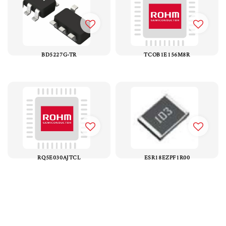
BD5227G-TR
TCOB1E156M8R
RQ5E030AJTCL
ESR18EZPF1R00