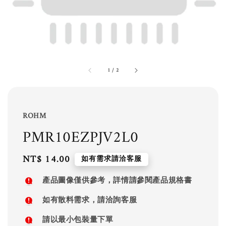
1
/
2
ROHM
PMR10EZPJV2L0
Regular
NT$ 14.00
如有需求請洽客服
price
產品圖像僅供參考，詳情請參閱產品規格書
如有散料需求，請洽詢客服
請以最小包裝量下單