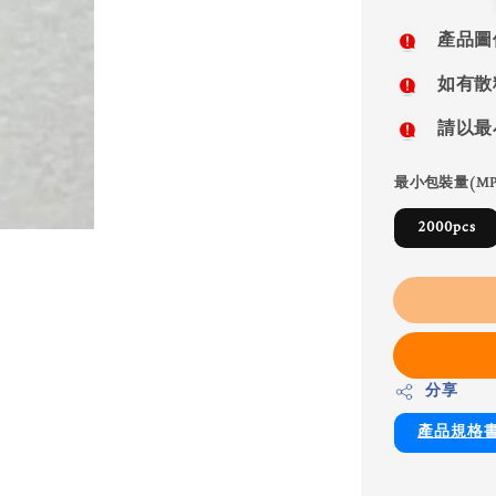
price
產品圖
如有散
請以最
最小包裝量(MP
2000pcs
分享
產品規格