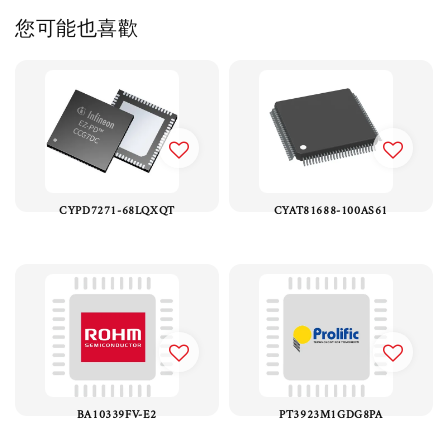
您可能也喜歡
CYPD7271-68LQXQT
CYAT81688-100AS61
BA10339FV-E2
PT3923M1GDG8PA