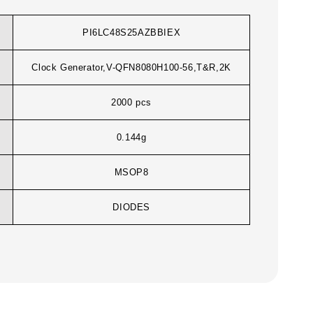
PI6LC48S25AZBBIEX
Clock Generator,V-QFN8080H100-56,T&R,2K
2000 pcs
0.144g
MSOP8
DIODES