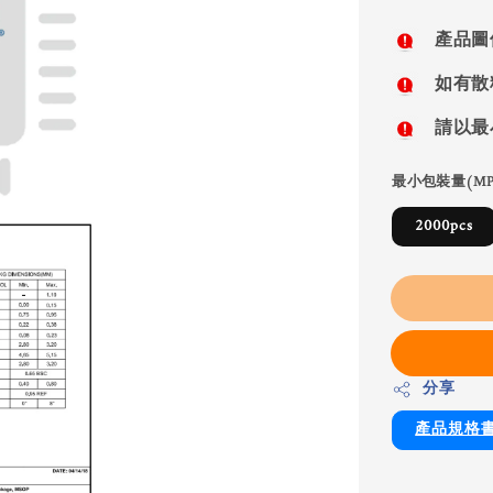
price
產品圖
如有散
請以最
最小包裝量(MP
2000pcs
分享
產品規格