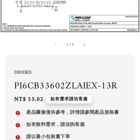
1
/
2
DIODES
PI6CB33602ZLAIEX-13R
Regular
NT$ 55.02
如有需求請洽客服
price
產品圖像僅供參考，詳情請參閱產品規格書
如有散料需求，請洽詢客服
請以最小包裝量下單