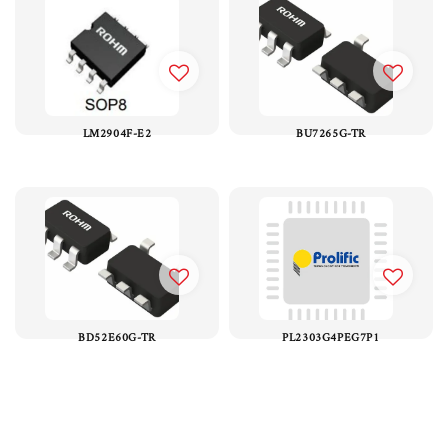
LM2904F-E2
BU7265G-TR
BD52E60G-TR
PL2303G4PEG7P1