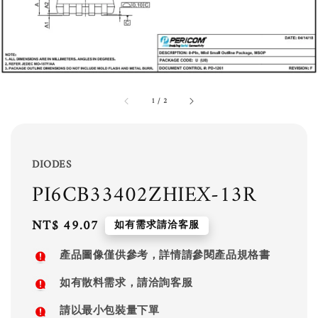
1
/
2
DIODES
PI6CB33402ZHIEX-13R
Regular
NT$ 49.07
如有需求請洽客服
price
產品圖像僅供參考，詳情請參閱產品規格書
如有散料需求，請洽詢客服
請以最小包裝量下單