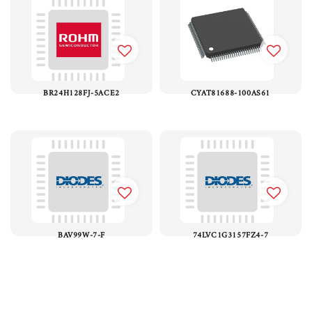
BR24H128FJ-5ACE2
CYAT81688-100AS61
BAV99W-7-F
74LVC1G3157FZ4-7