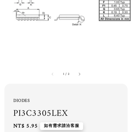
1
/
2
DIODES
PI3C3305LEX
Regular
NT$ 5.95
如有需求請洽客服