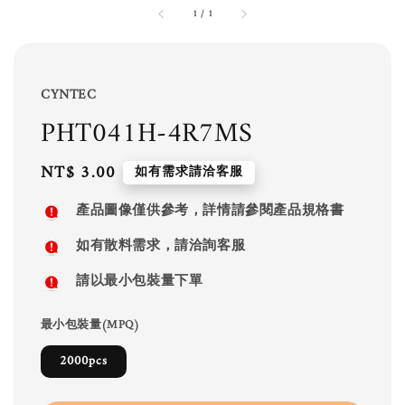
1
/
1
CYNTEC
PHT041H-4R7MS
Regular
NT$ 3.00
如有需求請洽客服
price
產品圖像僅供參考，詳情請參閱產品規格書
如有散料需求，請洽詢客服
請以最小包裝量下單
最小包裝量(MPQ)
2000pcs