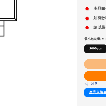
price
產品圖
如有散
請以最
最小包裝量(MP
3000pcs
分享
產品規格