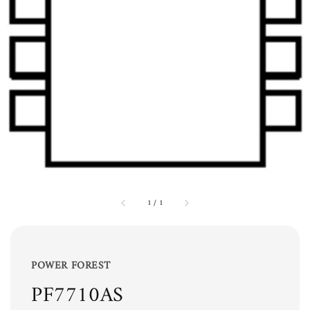
1
/
1
POWER FOREST
PF7710AS