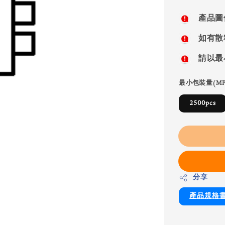
price
產品圖
如有散
請以最
最小包裝量(MP
2500pcs
分享
產品規格