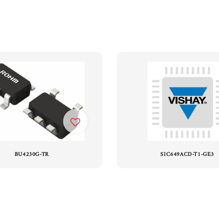
BU4230G-TR
SIC649ACD-T1-GE3