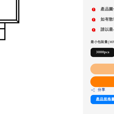
price
產品圖
如有散
請以最
最小包裝量(MP
3000pcs
分享
產品規格