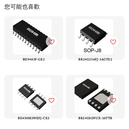
您可能也喜歡
BD9483F-GE2
BR24G256FJ-3AGTE2
BD450M2WEFJ-CE2
BR24G02NUX-3ATTR